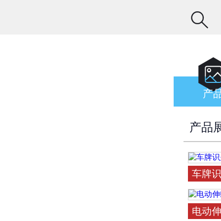

产
产品
车牌
电动