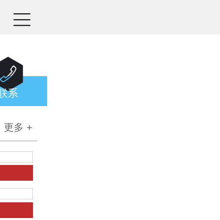


联系
更多 +